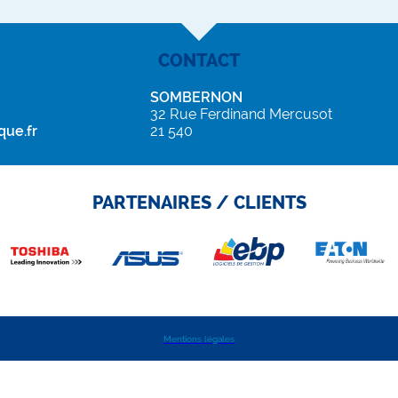
CONTACT
SOMBERNON
32 Rue Ferdinand Mercusot
ue.fr
21 540
PARTENAIRES / CLIENTS
Mentions légales